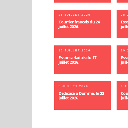
25 JUILLET 2026
25 
Courrier français du 24
Esso
juillet 2026.
juil
16 JUILLET 2026
10 
Essor sarladais du 17
Esso
juillet 2026.
juil
5 JUILLET 2026
4 J
Dédicace à Domme, le 23
Cour
juillet 2026.
juil