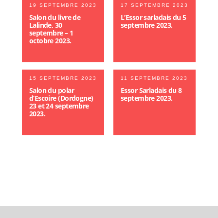
19 SEPTEMBRE 2023
17 SEPTEMBRE 2023
Salon du livre de
L’Essor sarladais du 5
Lalinde, 30
septembre 2023.
septembre – 1
octobre 2023.
15 SEPTEMBRE 2023
11 SEPTEMBRE 2023
Salon du polar
Essor Sarladais du 8
d’Escoire (Dordogne)
septembre 2023.
23 et 24 septembre
2023.