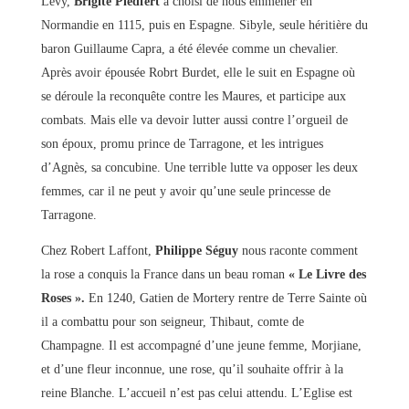
Lévy,
Brigite Piedfert
a choisi de nous emmener en
Normandie en 1115, puis en Espagne. Sibyle, seule héritière du
baron Guillaume Capra, a été élevée comme un chevalier.
Après avoir épousée Robrt Burdet, elle le suit en Espagne où
se déroule la reconquête contre les Maures, et participe aux
combats. Mais elle va devoir lutter aussi contre l’orgueil de
son époux, promu prince de Tarragone, et les intrigues
d’Agnès, sa concubine. Une terrible lutte va opposer les deux
femmes, car il ne peut y avoir qu’une seule princesse de
Tarragone.
Chez Robert Laffont,
Philippe Séguy
nous raconte comment
la rose a conquis la France dans un beau roman
« Le Livre des
Roses ».
En 1240, Gatien de Mortery rentre de Terre Sainte où
il a combattu pour son seigneur, Thibaut, comte de
Champagne. Il est accompagné d’une jeune femme, Morjiane,
et d’une fleur inconnue, une rose, qu’il souhaite offrir à la
reine Blanche. L’accueil n’est pas celui attendu. L’Eglise est