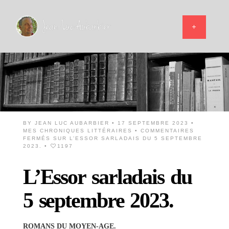
BY
JEAN LUC AUBARBIER
• 17 SEPTEMBRE 2023 •
MES CHRONIQUES LITTÉRAIRES
•
COMMENTAIRES
FERMÉS
SUR L’ESSOR SARLADAIS DU 5 SEPTEMBRE
2023.
•
1197
L’Essor sarladais du
5 septembre 2023.
ROMANS DU MOYEN-AGE.