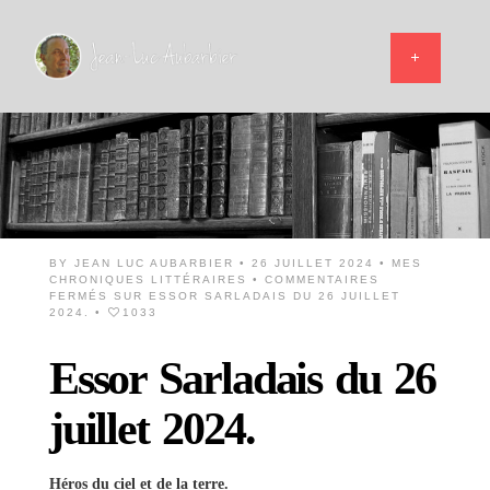
BY
JEAN LUC AUBARBIER
• 26 JUILLET 2024 •
MES
CHRONIQUES LITTÉRAIRES
•
COMMENTAIRES
FERMÉS
SUR ESSOR SARLADAIS DU 26 JUILLET
2024.
•
1033
Essor Sarladais du 26
juillet 2024.
Héros du ciel et de la terre.