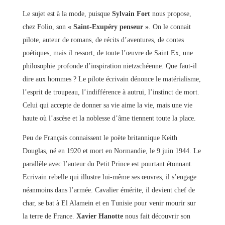
Le sujet est à la mode, puisque
Sylvain Fort
nous propose,
chez Folio, son
« Saint-Exupéry penseur »
. On le connait
pilote, auteur de romans, de récits d’aventures, de contes
poétiques, mais il ressort, de toute l’œuvre de Saint Ex, une
philosophie profonde d’inspiration nietzschéenne. Que faut-il
dire aux hommes ? Le pilote écrivain dénonce le matérialisme,
l’esprit de troupeau, l’indifférence à autrui, l’instinct de mort.
Celui qui accepte de donner sa vie aime la vie, mais une vie
haute où l’ascèse et la noblesse d’âme tiennent toute la place.
Peu de Français connaissent le poète britannique Keith
Douglas, né en 1920 et mort en Normandie, le 9 juin 1944. Le
parallèle avec l’auteur du Petit Prince est pourtant étonnant.
Ecrivain rebelle qui illustre lui-même ses œuvres, il s’engage
néanmoins dans l’armée. Cavalier émérite, il devient chef de
char, se bat à El Alamein et en Tunisie pour venir mourir sur
la terre de France.
Xavier Hanotte
nous fait découvrir son