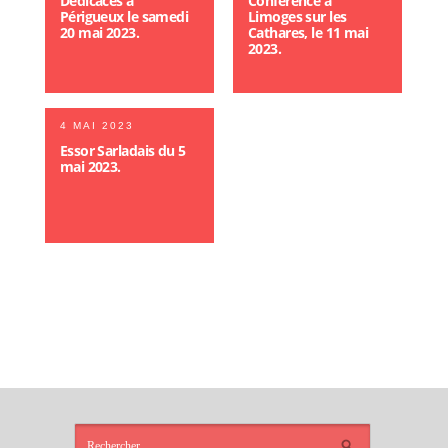
Dédicaces à
Conférence à
Périgueux le samedi
Limoges sur les
20 mai 2023.
Cathares, le 11 mai
2023.
4 MAI 2023
Essor Sarladais du 5
mai 2023.
ARTICLES
RÉCENTS