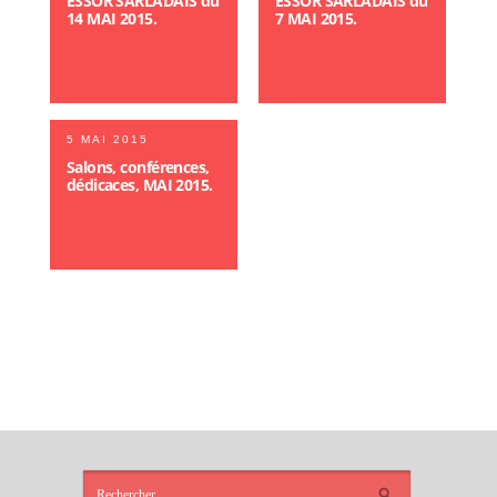
ESSOR SARLADAIS du
ESSOR SARLADAIS du
14 MAI 2015.
7 MAI 2015.
5 MAI 2015
Salons, conférences,
dédicaces, MAI 2015.
ARTICLES
RÉCENTS