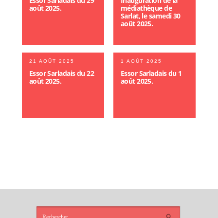
Essor Sarladais du 29
Inauguration de la
août 2025.
médiathèque de
Sarlat, le samedi 30
août 2025.
21 AOÛT 2025
1 AOÛT 2025
Essor Sarladais du 22
Essor Sarladais du 1
août 2025.
août 2025.
ARTICLES
RÉCENTS