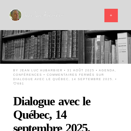
BY
JEAN LUC AUBARBIER
• 31 AOÛT 2025 •
AGENDA
,
CONFÉRENCES
•
COMMENTAIRES FERMÉS
SUR
DIALOGUE AVEC LE QUÉBEC, 14 SEPTEMBRE 2025.
•
681
Dialogue avec le
Québec, 14
septembre 2025.