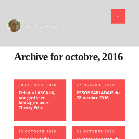
Archive for octobre, 2016
29 OCTOBRE 2016
27 OCTOBRE 2016
Débat « LASCAUX,
ESSOR SARLADAIS du
une grotte en
28 octobre 2016.
héritage » avec
Thierry Félix.
23 OCTOBRE 2016
21 OCTOBRE 2016