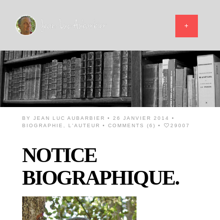
BY
JEAN LUC AUBARBIER
• 26 JANVIER 2014 •
BIOGRAPHIE
,
L'AUTEUR
•
COMMENTS (6)
•
29007
NOTICE
BIOGRAPHIQUE.