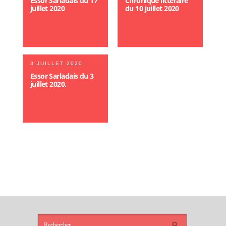
Essor Sarladais du 17
Chronique littéraire
juillet 2020
du 10 juillet 2020
3 JUILLET 2020
Essor Sarladais du 3
juillet 2020.
ARTICLES
RÉCENTS