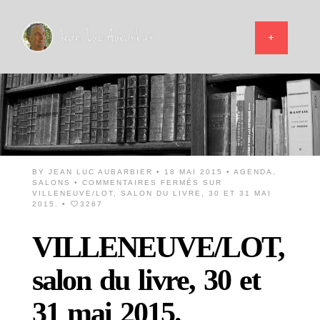
BY
JEAN LUC AUBARBIER
• 18 MAI 2015 •
AGENDA
,
SALONS
•
COMMENTAIRES FERMÉS
SUR
VILLENEUVE/LOT, SALON DU LIVRE, 30 ET 31 MAI
2015.
•
3267
VILLENEUVE/LOT,
salon du livre, 30 et
31 mai 2015.