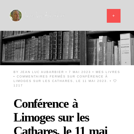
BY
JEAN LUC AUBARBIER
• 7 MAI 2023 •
MES LIVRES
•
COMMENTAIRES FERMÉS
SUR CONFÉRENCE À
LIMOGES SUR LES CATHARES, LE 11 MAI 2023.
•
1217
Conférence à
Limoges sur les
Cathares, le 11 mai