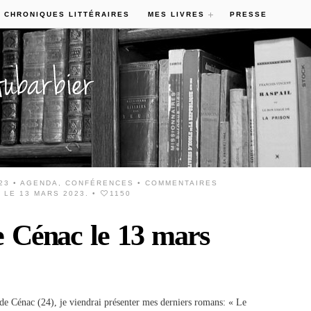
 CHRONIQUES LITTÉRAIRES
MES LIVRES
PRESSE
23 •
AGENDA
,
CONFÉRENCES
•
COMMENTAIRES
LE 13 MARS 2023.
•
1150
 Cénac le 13 mars
de Cénac (24), je viendrai présenter mes derniers romans: « Le