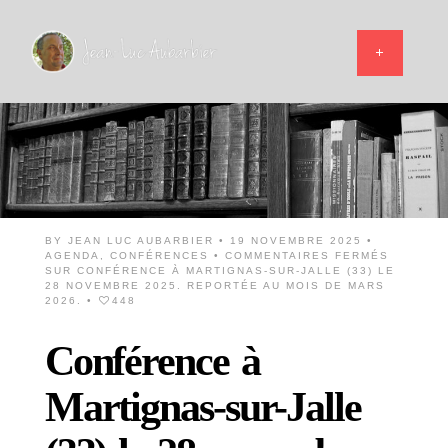
BY
JEAN LUC AUBARBIER
• 19 NOVEMBRE 2025 •
AGENDA
,
CONFÉRENCES
•
COMMENTAIRES FERMÉS
SUR CONFÉRENCE À MARTIGNAS-SUR-JALLE (33) LE
28 NOVEMBRE 2025. REPORTÉE AU MOIS DE MARS
2026.
•
448
Conférence à
Martignas-sur-Jalle