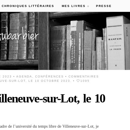
 CHRONIQUES LITTÉRAIRES
MES LIVRES
PRESSE
E 2023 •
AGENDA
,
CONFÉRENCES
•
COMMENTAIRES
VE-SUR-LOT, LE 10 OCTOBRE 2023.
•
1095
lleneuve-sur-Lot, le 10
dre de l’université du temps libre de Villeneuve-sur-Lot, je