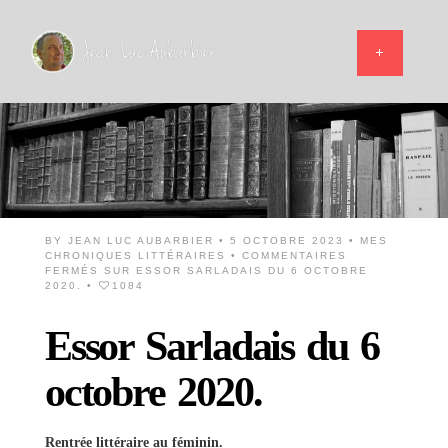
BY
JEAN LUC AUBARBIER
• 5 OCTOBRE 2023 •
MES
CHRONIQUES LITTÉRAIRES
•
COMMENTAIRES
FERMÉS
SUR ESSOR SARLADAIS DU 6 OCTOBRE
2020.
•
1084
Essor Sarladais du 6
octobre 2020.
Rentrée littéraire au féminin.