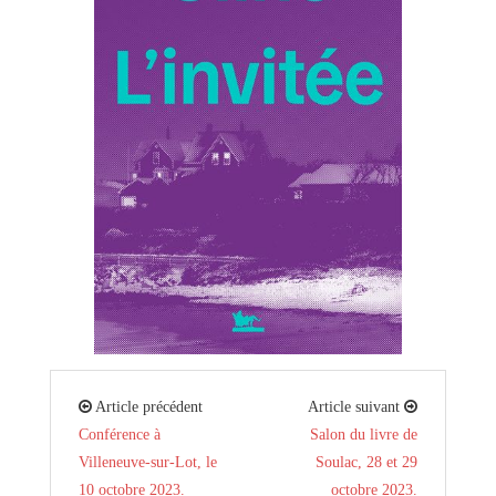
Article précédent
Article suivant
Conférence à
Salon du livre de
Villeneuve-sur-Lot, le
Soulac, 28 et 29
10 octobre 2023.
octobre 2023.