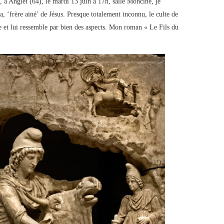
 à Anglet (64), le mardi 13 juin à 17h, salle Monciné, je
, ‘frère ainé’ de Jésus. Presque totalement inconnu, le culte de
e et lui ressemble par bien des aspects. Mon roman « Le Fils du