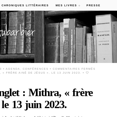
 CHRONIQUES LITTÉRAIRES
MES LIVRES
PRESSE
23 •
AGENDA
,
CONFÉRENCES
•
COMMENTAIRES FERMÉS
 « FRÈRE AINÉ DE JÉSUS », LE 13 JUIN 2023.
•
glet : Mithra, « frère
 le 13 juin 2023.