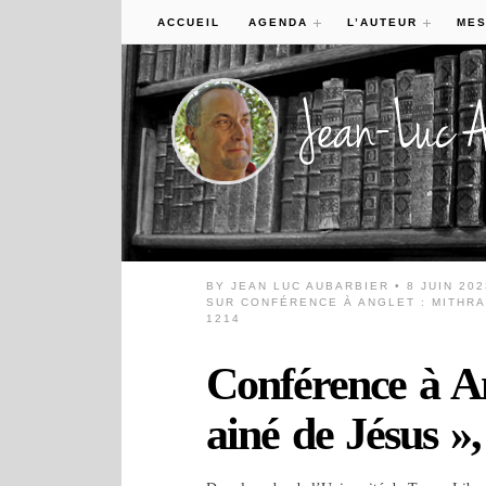
ACCUEIL
AGENDA
L’AUTEUR
MES
BY
JEAN LUC AUBARBIER
• 8 JUIN 20
SUR CONFÉRENCE À ANGLET : MITHRA,
1214
Conférence à An
ainé de Jésus »,