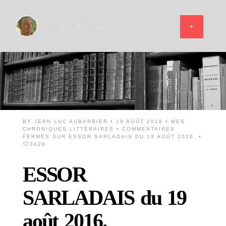
BY
JEAN LUC AUBARBIER
• 19 AOÛT 2016 •
MES
CHRONIQUES LITTÉRAIRES
•
COMMENTAIRES
FERMÉS
SUR ESSOR SARLADAIS DU 19 AOÛT 2016.
•
3428
ESSOR
SARLADAIS du 19
août 2016.