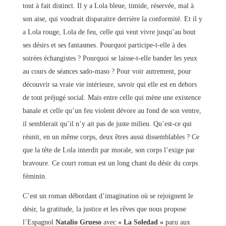
tout à fait distinct. Il y a Lola bleue, timide, réservée, mal à
son aise, qui voudrait disparaitre derrière la conformité. Et il y
a Lola rouge, Lola de feu, celle qui veut vivre jusqu’au bout
ses désirs et ses fantasmes. Pourquoi participe-t-elle à des
soirées échangistes ? Pourquoi se laisse-t-elle bander les yeux
au cours de séances sado-maso ? Pour voir autrement, pour
découvrir sa vraie vie intérieure, savoir qui elle est en dehors
de tout préjugé social. Mais entre celle qui mène une existence
banale et celle qu’un feu violent dévore au fond de son ventre,
il semblerait qu’il n’y ait pas de juste milieu. Qu’est-ce qui
réunit, en un même corps, deux êtres aussi dissemblables ? Ce
que la tête de Lola interdit par morale, son corps l’exige par
bravoure. Ce court roman est un long chant du désir du corps
féminin.
C’est un roman débordant d’imagination où se rejoignent le
désir, la gratitude, la justice et les rêves que nous propose
l’Espagnol
Natalio Grueso
avec
« La Soledad »
paru aux