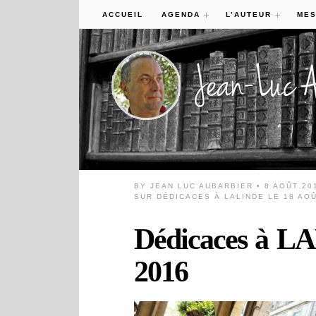
ACCUEIL
AGENDA
L’AUTEUR
MES
BY
JEAN LUC AUBARBIER
• 8 AOÛT 20
SUR DÉDICACES À LALINDE LE 18 AO
Dédicaces à LA
2016