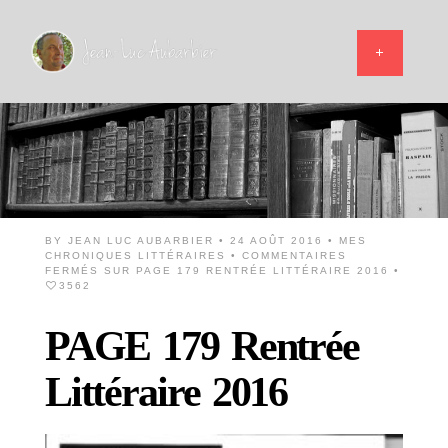
BY
JEAN LUC AUBARBIER
• 24 AOÛT 2016 •
MES
CHRONIQUES LITTÉRAIRES
•
COMMENTAIRES
FERMÉS
SUR PAGE 179 RENTRÉE LITTÉRAIRE 2016
•
3562
PAGE 179 Rentrée
Littéraire 2016