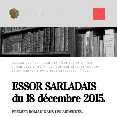
BY
JEAN LUC AUBARBIER
• 19 DÉCEMBRE 2015 •
MES
CHRONIQUES LITTÉRAIRES
•
COMMENTAIRES FERMÉS
SUR
ESSOR SARLADAIS DU 18 DÉCEMBRE 2015.
•
3053
ESSOR SARLADAIS
du 18 décembre 2015.
PREMIER ROMAN DANS LES ARDENNES.