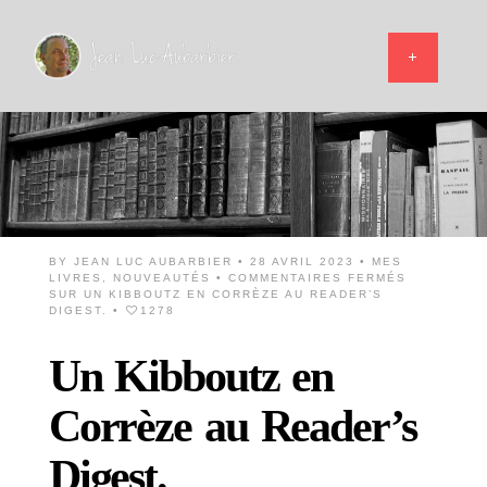
BY
JEAN LUC AUBARBIER
• 28 AVRIL 2023 •
MES
LIVRES
,
NOUVEAUTÉS
•
COMMENTAIRES FERMÉS
SUR UN KIBBOUTZ EN CORRÈZE AU READER’S
DIGEST.
•
1278
Un Kibboutz en
Corrèze au Reader’s
Digest.