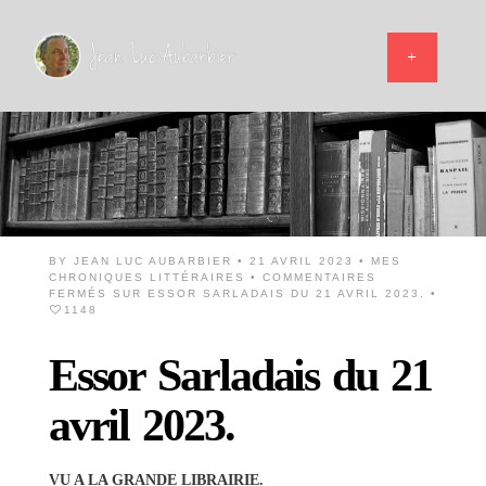
BY
JEAN LUC AUBARBIER
• 21 AVRIL 2023 •
MES
CHRONIQUES LITTÉRAIRES
•
COMMENTAIRES
FERMÉS
SUR ESSOR SARLADAIS DU 21 AVRIL 2023.
•
1148
Essor Sarladais du 21
avril 2023.
VU A LA GRANDE LIBRAIRIE.