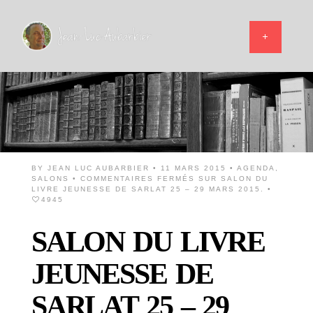
BY
JEAN LUC AUBARBIER
• 11 MARS 2015 •
AGENDA
,
SALONS
•
COMMENTAIRES FERMÉS
SUR SALON DU
LIVRE JEUNESSE DE SARLAT 25 – 29 MARS 2015.
•
4945
SALON DU LIVRE
JEUNESSE DE
SARLAT 25 – 29