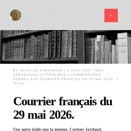
BY
JEAN LUC AUBARBIER
• 1 JUIN 2026 •
MES
CHRONIQUES LITTÉRAIRES
•
COMMENTAIRES
FERMÉS
SUR COURRIER FRANÇAIS DU 29 MAI 2026.
•
234
Courrier français du
29 mai 2026.
Une autre étoile que la mienne, Corinne Javelaud,