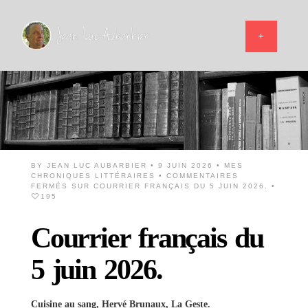
BY
JEAN LUC AUBARBIER
• 9 JUIN 2026 •
MES
CHRONIQUES LITTÉRAIRES
•
COMMENTAIRES
FERMÉS
SUR COURRIER FRANÇAIS DU 5 JUIN 2026.
•
195
Courrier français du
5 juin 2026.
Cuisine au sang, Hervé Brunaux, La Geste.