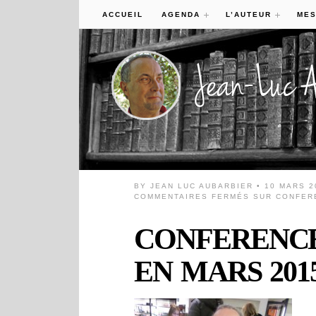
ACCUEIL
AGENDA
L’AUTEUR
MES
BY
JEAN LUC AUBARBIER
• 10 MARS 2
COMMENTAIRES FERMÉS
SUR CONFERE
CONFERENCE
EN MARS 2015