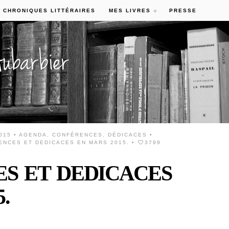
 CHRONIQUES LITTÉRAIRES
MES LIVRES
PRESSE
015 •
AGENDA
,
CONFÉRENCES
,
DÉDICACES
•
NCES ET DEDICACES EN MARS 2015.
•
3799
S ET DEDICACES
.