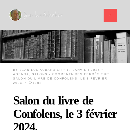
BY
JEAN LUC AUBARBIER
• 17 JANVIER 2024 •
AGENDA
,
SALONS
•
COMMENTAIRES FERMÉS
SUR
SALON DU LIVRE DE CONFOLENS, LE 3 FÉVRIER
2024.
•
1082
Salon du livre de
Confolens, le 3 février
2024.