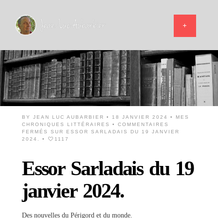
BY
JEAN LUC AUBARBIER
• 18 JANVIER 2024 •
MES
CHRONIQUES LITTÉRAIRES
•
COMMENTAIRES
FERMÉS
SUR ESSOR SARLADAIS DU 19 JANVIER
2024.
•
1117
Essor Sarladais du 19
janvier 2024.
Des nouvelles du Périgord et du monde.