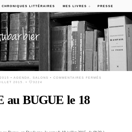
 CHRONIQUES LITTÉRAIRES
MES LIVRES
PRESSE
 2015 •
AGENDA
,
SALONS
•
COMMENTAIRES FERMÉS
ILLET 2015.
•
3224
 au BUGUE le 18