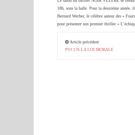
Le salon du thriller NOIR VEZERE se tiendra
18h, sous la halle. Pour la deuxième année, il
Bernard Werber, le célèbre auteur des « Fourm
pour présenter son premier thriller « L’échiq
Article précédent
PVI 176 LA LOI MORALE