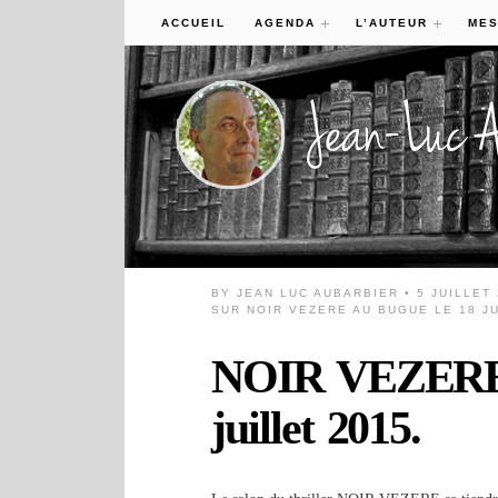
ACCUEIL
AGENDA
L’AUTEUR
MES
BY
JEAN LUC AUBARBIER
• 5 JUILLET
SUR NOIR VEZERE AU BUGUE LE 18 JU
NOIR VEZERE
juillet 2015.