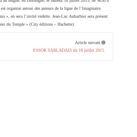
 au Bugue, en Dordogne, le samedi 18 juillet 2015, de 9h30 à
 est organisé autour des auteurs de la ligue de l’Imaginaire.
is », en sera l’invité vedette. Jean-Luc Aubarbier sera présent
uier du Temple » (City éditions – Hachette).
Article suivant
ESSOR SARLADAIS du 10 juillet 2015.