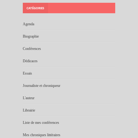
CATÉGORIES
Agenda
Biographie
Conférences
Dédicaces
Essais
Journaliste et chroniqueur
L'auteur
Librairie
Liste de mes conférences
Mes chroniques littéraires