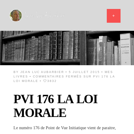
BY
JEAN LUC AUBARBIER
• 5 JUILLET 2015 •
MES
LIVRES
•
COMMENTAIRES FERMÉS
SUR PVI 176 LA
LOI MORALE
•
3832
PVI 176 LA LOI
MORALE
Le numéro 176 de Point de Vue Initiatique vient de paraitre,