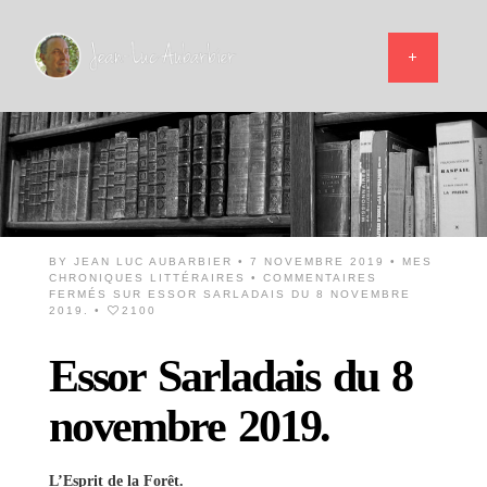
BY
JEAN LUC AUBARBIER
• 7 NOVEMBRE 2019 •
MES
CHRONIQUES LITTÉRAIRES
•
COMMENTAIRES
FERMÉS
SUR ESSOR SARLADAIS DU 8 NOVEMBRE
2019.
•
2100
Essor Sarladais du 8
novembre 2019.
L’Esprit de la Forêt.