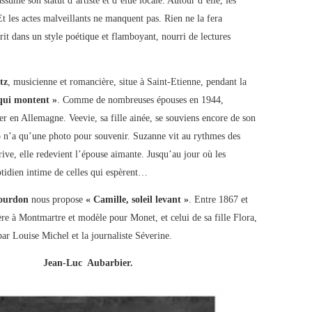
ssume son statut d’artiste et d’élue locale. Autour d’elle, les
Et les actes malveillants ne manquent pas. Rien ne la fera
rit dans un style poétique et flamboyant, nourri de lectures
tz
, musicienne et romancière, situe à Saint-Etienne, pendant la
 qui montent »
. Comme de nombreuses épouses en 1944,
er en Allemagne. Veevie, sa fille ainée, se souviens encore de son
ojo n’a qu’une photo pour souvenir. Suzanne vit au rythmes des
rrive, elle redevient l’épouse aimante. Jusqu’au jour où les
otidien intime de celles qui espèrent…
Bourdon
nous propose
« Camille, soleil levant »
. Entre 1867 et
ère à Montmartre et modèle pour Monet, et celui de sa fille Flora,
r Louise Michel et la journaliste Séverine.
Jean-Luc Aubarbier.