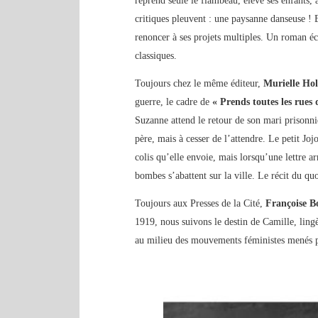
reprend seule le flambeau, élève ses enfants, a
critiques pleuvent : une paysanne danseuse ! 
renoncer à ses projets multiples. Un roman éc
classiques.
Toujours chez le même éditeur,
Murielle Hol
guerre, le cadre de
« Prends toutes les rues
Suzanne attend le retour de son mari prisonni
père, mais à cesser de l’attendre. Le petit J
colis qu’elle envoie, mais lorsqu’une lettre a
bombes s’abattent sur la ville. Le récit du qu
Toujours aux Presses de la Cité,
Françoise 
1919, nous suivons le destin de Camille, ling
au milieu des mouvements féministes menés pa