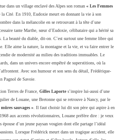
itue dans un village enclavé des Alpes son roman
« Les Femmes
e la Cité. En 1910, Eudoxie meurt en donnant la vie à son
ombre dans la mélancolie en se retrouvant à la tête d’une
écessaire tante Marthe, sœur d’Eudoxie, célibataire qui a hérité sa
. La beauté du diable, dit-on. C’est surtout une femme libre qui
e. Elle aime la nature, la montagne et la vie, et va faire entrer le
incendie de modernité au milieu des traditions immuables. Le
rds, dans un univers encore empêtré de superstitions, où la
’affrontent. Avec son humour et son sens du détail, Frédérique-
’un Pagnol de Savoie.
ction Terres de France,
Gilles Laporte
s’inspire lui-aussi d’une
ingulier de Louane, une Bretonne qui se retrouve à Nancy, par le
 mûres sauvages »
. Il faut choisir lui dit son père qui aspire à en
 1968 aux accents révolutionnaires, Louane préfère dire : je veux
is épouse d’un jeune paysan vosgien dont elle partage l’idéal
passions. Lorsque Frédérick meurt dans un tragique accident, elle