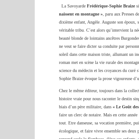
La Savoyarde
Frédérique-Sophie Braize
s
naissent en montagne »
, paru aux Presses d
dixième enfant, Angèle. Auguste son époux, s
véritable tribu. C’est alors qu’intervient la n
beauté blonde de lointains ancêtres Burgondes
ne veut se faire dicter sa conduite par personn
soleil dans cette maison triste, allumant un 
roman met en scène la vie rurale des montagna
science du médecin et les croyances du curé s
Sophie Braize évoque la prose vigoureuse d
Chez le même éditeur, toujours dans la colle
histoire vraie pour nous raconter le destin s
biais d’un père militaire, dans
« Le Goût des
faire un clerc de notaire. Mais en cette année
tout. Etre danseuse, sa vocation première, pu
écologique, et faire vivre ensemble ses deux 