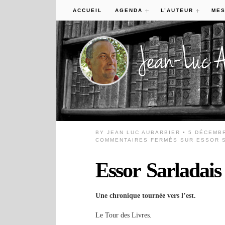
ACCUEIL
AGENDA
L’AUTEUR
MES
BY
JEAN LUC AUBARBIER
• 5 DÉCEMB
COMMENTAIRES FERMÉS
SUR ESSOR S
Essor Sarladais
Une chronique tournée vers l’est.
Le Tour des Livres.