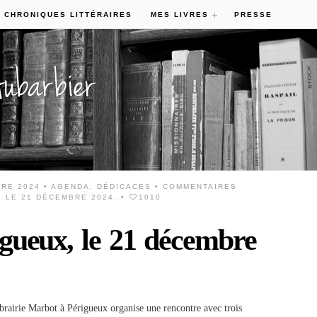
 CHRONIQUES LITTÉRAIRES
MES LIVRES
PRESSE
RE 2024 •
AGENDA
,
DÉDICACES
•
COMMENTAIRES
 LE 21 DÉCEMBRE 2024.
•
1010
igueux, le 21 décembre
rairie Marbot à Périgueux organise une rencontre avec trois