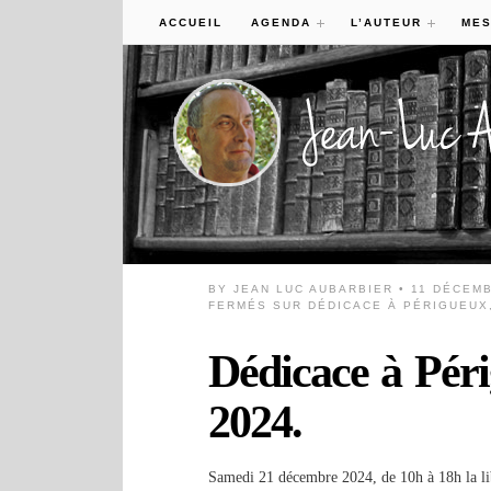
ACCUEIL
AGENDA
L’AUTEUR
MES
BY
JEAN LUC AUBARBIER
• 11 DÉCEMB
FERMÉS
SUR DÉDICACE À PÉRIGUEUX,
Dédicace à Pér
2024.
Samedi 21 décembre 2024, de 10h à 18h la lib