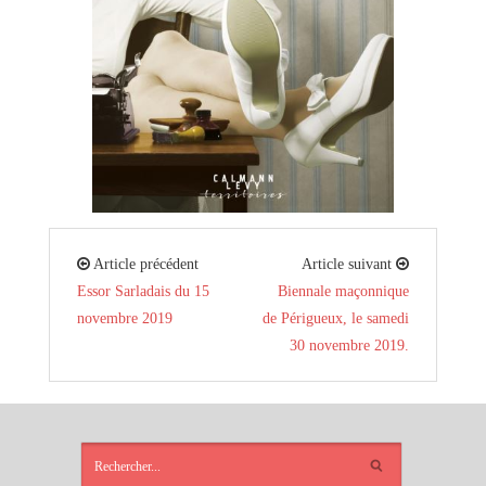
Article précédent
Article suivant
Essor Sarladais du 15
Biennale maçonnique
novembre 2019
de Périgueux, le samedi
30 novembre 2019.
ARTICLES
RÉCENTS