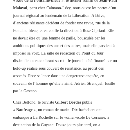
« Rue de la Fontaine-bleue »
, le dernier roman de
Jean-Paul
Malaval
, paru chez Calmann-Lévy, nous ouvre les portes d’un
journal régional au lendemain de la Libération. A Brive,
d’anciens résistants décident de fonder une revue, rue de la
Fontaine-bleue, et en confie la direction à Rose Cipriani. Elle
ne devait être qu’une femme de paille, bousculée par les
ambitions politiques des uns et des autres, mais elle parvient à
imposer sa voix. La salle de rédaction du Point du Jour
dissimule un encombrant secret : le journal a été financé par un
hold-up réalisé sous couvert de résistance, au profit des
associés. Rose se lance dans une dangereuse enquête, en
souvenir de l’homme qu’elle a aimé, Adrien Strenquel, fusillé
par la Gestapo.
Chez Belfond, le briviste
Gilbert Bordes
publie
« Naufrage »
, un roman de marin. Dix bacheliers ont
embarqué à La Rochelle sur le voilier-école Le Corsaire, à
destination de la Guyane. Douze jours plus tard, on a