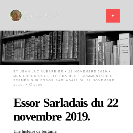
BY
JEAN LUC AUBARBIER
• 21 NOVEMBRE 2019 •
MES CHRONIQUES LITTÉRAIRES
•
COMMENTAIRES
FERMÉS
SUR ESSOR SARLADAIS DU 22 NOVEMBRE
2019.
•
1999
Essor Sarladais du 22
novembre 2019.
Une histoire de fontaine.