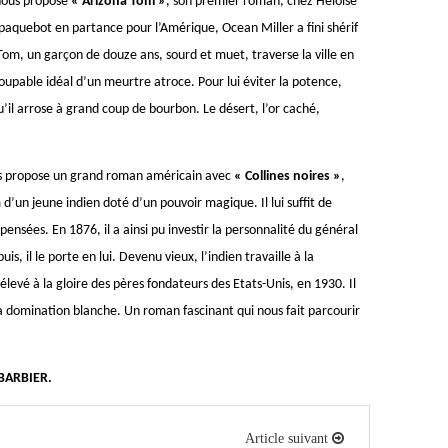
ous propose
« Arizona Tom »
, son premier roman, chez Héloïse
paquebot en partance pour l’Amérique, Ocean Miller a fini shérif
om, un garçon de douze ans, sourd et muet, traverse la ville en
 coupable idéal d’un meurtre atroce. Pour lui éviter la potence,
il arrose à grand coup de bourbon. Le désert, l’or caché,
 propose un grand roman américain avec
« Collines noires »
,
 d’un jeune indien doté d’un pouvoir magique. Il lui suffit de
ensées. En 1876, il a ainsi pu investir la personnalité du général
uis, il le porte en lui. Devenu vieux, l’indien travaille à la
vé à la gloire des pères fondateurs des Etats-Unis, en 1930. Il
 domination blanche. Un roman fascinant qui nous fait parcourir
BARBIER.
Article suivant