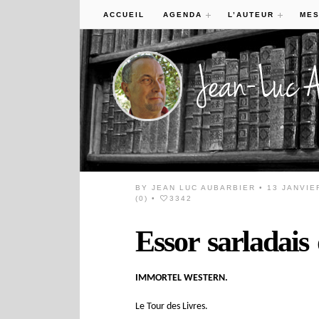
ACCUEIL
AGENDA
L’AUTEUR
MES
BY
JEAN LUC AUBARBIER
• 13 JANVIE
(0)
•
3342
Essor sarladais
IMMORTEL WESTERN.
Le Tour des Livres.