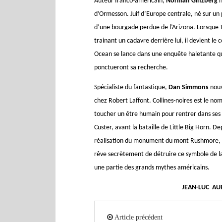
Auteur franco-américain,
Norman Ginzberg
n
d’Ormesson. Juif d’Europe centrale, né sur un 
d’une bourgade perdue de l’Arizona. Lorsque T
trainant un cadavre derrière lui, il devient le
Ocean se lance dans une enquête haletante qu’
ponctueront sa recherche.
Spécialiste du fantastique,
Dan Simmons
nous
chez Robert Laffont. Collines-noires est le nom
toucher un être humain pour rentrer dans ses p
Custer, avant la bataille de Little Big Horn. Dep
réalisation du monument du mont Rushmore, éle
rêve secrètement de détruire ce symbole de la
une partie des grands mythes américains.
JEAN-LUC AU
Article précédent