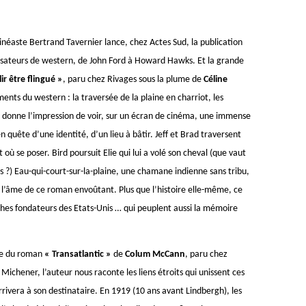
inéaste Bertrand Tavernier lance, chez Actes Sud, la publication
alisateurs de western, de John Ford à Howard Hawks. Et la grande
llir être flingué »
, paru chez Rivages sous la plume de
Céline
ents du western : la traversée de la plaine en charriot, les
ure donne l’impression de voir, sur un écran de cinéma, une immense
n quête d’une identité, d’un lieu à bâtir. Jeff et Brad traversent
 où se poser. Bird poursuit Elie qui lui a volé son cheval (que vaut
?) Eau-qui-court-sur-la-plaine, une chamane indienne sans tribu,
eu l’âme de ce roman envoûtant. Plus que l’histoire elle-même, ce
ythes fondateurs des Etats-Unis … qui peuplent aussi la mémoire
ème du roman
« Transatlantic »
de
Colum McCann
, paru chez
Michener, l’auteur nous raconte les liens étroits qui unissent ces
rrivera à son destinataire. En 1919 (10 ans avant Lindbergh), les