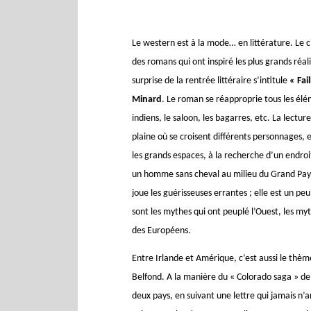
Le western est à la mode… en littérature. Le c
des romans qui ont inspiré les plus grands ré
surprise de la rentrée littéraire s’intitule
« Fai
Minard
. Le roman se réapproprie tous les élém
indiens, le saloon, les bagarres, etc. La lect
plaine où se croisent différents personnages, e
les grands espaces, à la recherche d’un endroit
un homme sans cheval au milieu du Grand Pays 
joue les guérisseuses errantes ; elle est un p
sont les mythes qui ont peuplé l’Ouest, les m
des Européens.
Entre Irlande et Amérique, c’est aussi le th
Belfond. A la manière du « Colorado saga » de 
deux pays, en suivant une lettre qui jamais n’a