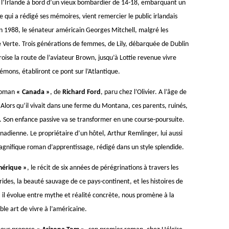
à l’Irlande à bord d’un vieux bombardier de 14-18, embarquant un
e qui a rédigé ses mémoires, vient remercier le public irlandais
En 1988, le sénateur américain Georges Mitchell, malgré les
Ile Verte. Trois générations de femmes, de Lily, débarquée de Dublin
roise la route de l’aviateur Brown, jusqu’à Lottie revenue vivre
émons, établiront ce pont sur l’Atlantique.
 roman
« Canada »
, de
Richard Ford
, paru chez l’Olivier. A l’âge de
. Alors qu’il vivait dans une ferme du Montana, ces parents, ruinés,
r. Son enfance passive va se transformer en une course-poursuite.
canadienne. Le propriétaire d’un hôtel, Arthur Remlinger, lui aussi
agnifique roman d’apprentissage, rédigé dans un style splendide.
érique »
, le récit de six années de pérégrinations à travers les
rides, la beauté sauvage de ce pays-continent, et les histoires de
, il évolue entre mythe et réalité concrète, nous promène à la
ble art de vivre à l’américaine.