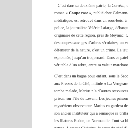
C’est dans sa deuxième patrie, la Corrèze, 
roman
« Coupe rase »
, publié chez Calmann
médiatique, est retrouvé dans un sous-bois, à
police, la journaliste Valérie Lafarge, débar
originaire de cette région, près de Meymac. Que
des coupes sauvages d’arbres séculaires, un vo
défenseur de la nature, c’est un crime. La je
espionnée, jusqu’au traquenard. Dans ce patel
véritable d’un arbre, entre sa valeur marchand
C’est dans un bagne pour enfant, sous le Se
aux Presses de la Cité, intitulé
« La Vengeanc
tombe malade, Marius n’a d’autres ressources q
prison, sur l’ile du Levant. Les jeunes prison
mystérieux observateur. Marius en gardera des
son ancien instituteur qui a remarqué sa brilla
les filatures Redon, en Normandie. Tout va bi