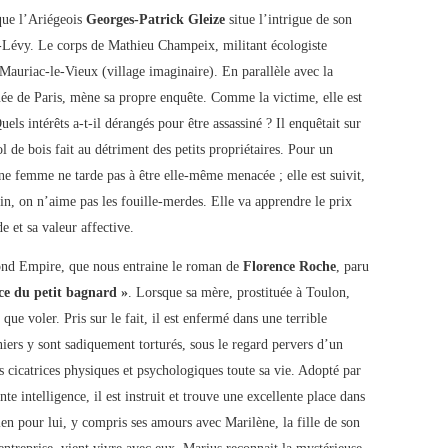
que l’Ariégeois
Georges-Patrick Gleize
situe l’intrigue de son
-Lévy. Le corps de Mathieu Champeix, militant écologiste
 Mauriac-le-Vieux (village imaginaire). En parallèle avec la
quée de Paris, mène sa propre enquête. Comme la victime, elle est
ls intérêts a-t-il dérangés pour être assassiné ? Il enquêtait sur
l de bois fait au détriment des petits propriétaires. Pour un
une femme ne tarde pas à être elle-même menacée ; elle est suivit,
in, on n’aime pas les fouille-merdes. Elle va apprendre le prix
e et sa valeur affective.
cond Empire, que nous entraine le roman de
Florence Roche
, paru
e du petit bagnard »
. Lorsque sa mère, prostituée à Toulon,
ue voler. Pris sur le fait, il est enfermé dans une terrible
niers y sont sadiquement torturés, sous le regard pervers d’un
 cicatrices physiques et psychologiques toute sa vie. Adopté par
nte intelligence, il est instruit et trouve une excellente place dans
en pour lui, y compris ses amours avec Marilène, la fille de son