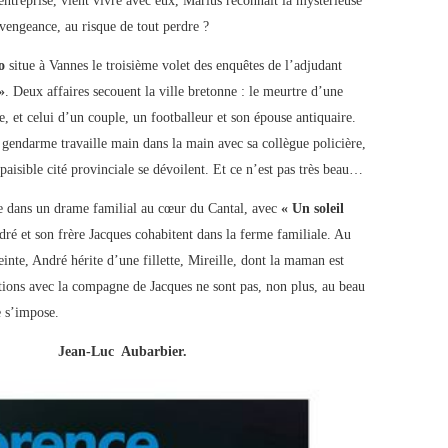
entreprise, vient vivre avec eux, Marius reconnait la mystérieuse
vengeance, au risque de tout perdre ?
io
situe à Vannes le troisième volet des enquêtes de l’adjudant
»
. Deux affaires secouent la ville bretonne : le meurtre d’une
, et celui d’un couple, un footballeur et son épouse antiquaire.
e gendarme travaille main dans la main avec sa collègue policière,
paisible cité provinciale se dévoilent. Et ce n’est pas très beau…
e dans un drame familial au cœur du Cantal, avec
« Un soleil
 et son frère Jacques cohabitent dans la ferme familiale. Au
nte, André hérite d’une fillette, Mireille, dont la maman est
lations avec la compagne de Jacques ne sont pas, non plus, au beau
 s’impose.
Jean-Luc Aubarbier.