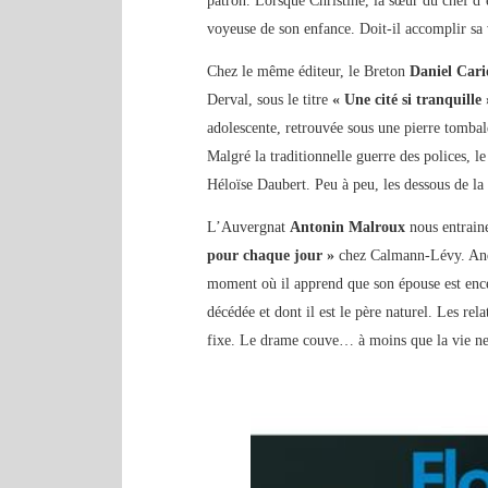
patron. Lorsque Christine, la sœur du chef d’
voyeuse de son enfance. Doit-il accomplir sa 
Chez le même éditeur, le Breton
Daniel Car
Derval, sous le titre
« Une cité si tranquille 
adolescente, retrouvée sous une pierre tombale
Malgré la traditionnelle guerre des polices, l
Héloïse Daubert. Peu à peu, les dessous de la 
L’Auvergnat
Antonin Malroux
nous entrain
pour chaque jour »
chez Calmann-Lévy. André
moment où il apprend que son épouse est encei
décédée et dont il est le père naturel. Les re
fixe. Le drame couve… à moins que la vie ne