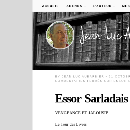
ACCUEIL
AGENDA
L’AUTEUR
MES
BY
JEAN LUC AUBARBIER
• 21 OCTOB
COMMENTAIRES FERMÉS
SUR ESSOR S
Essor Sarladais
VENGEANCE ET JALOUSIE.
Le Tour des Livres.