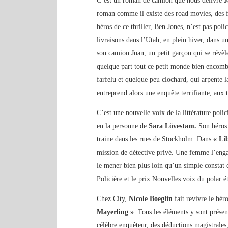
C’est un roman de camion que nous délivre
J
roman comme il existe des road movies, des 
héros de ce thriller, Ben Jones, n’est pas poli
livraisons dans l’Utah, en plein hiver, dans u
son camion Juan, un petit garçon qui se révèle
quelque part tout ce petit monde bien encomb
farfelu et quelque peu clochard, qui arpente l
entreprend alors une enquête terrifiante, aux 
C’est une nouvelle voix de la littérature poli
en la personne de
Sara Lövestam.
Son héros
traine dans les rues de Stockholm. Dans
« Li
mission de détective privé. Une femme l’engag
le mener bien plus loin qu’un simple constat 
Policière et le prix Nouvelles voix du polar é
Chez City,
Nicole Boeglin
fait revivre le h
Mayerling »
. Tous les éléments y sont prése
célèbre enquêteur, des déductions magistrales,