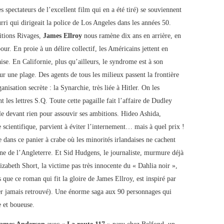
spectateurs de l’excellent film qui en a été tiré) se souviennent
rri qui dirigeait la police de Los Angeles dans les années 50.
ditions Rivages,
James Ellroy
nous ramène dix ans en arrière, en
our. En proie à un délire collectif, les Américains jettent en
ise. En Californie, plus qu’ailleurs, le syndrome est à son
r une plage. Des agents de tous les milieux passent la frontière
sation secrète : la Synarchie, très liée à Hitler. On les
t les lettres S.Q. Toute cette pagaille fait l’affaire de Dudley
le devant rien pour assouvir ses ambitions. Hideo Ashida,
e scientifique, parvient à éviter l’internement… mais à quel prix !
 dans ce panier à crabe où les minorités irlandaises ne cachent
ine de l’Angleterre. Et Sid Hudgens, le journaliste, murmure déjà
zabeth Short, la victime pas très innocente du « Dahlia noir »,
 que ce roman qui fit la gloire de James Ellroy, est inspiré par
ier jamais retrouvé). Une énorme saga aux 90 personnages qui
 et boueuse.