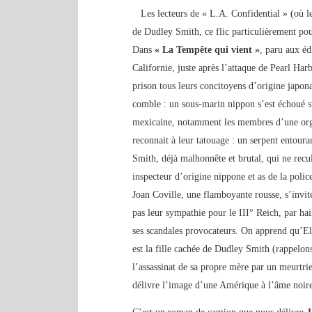
Les lecteurs de « L.A. Confidential » (où les 
de Dudley Smith, ce flic particulièrement pou
Dans
« La Tempête qui vient »
, paru aux é
Californie, juste après l’attaque de Pearl Harb
prison tous leurs concitoyens d’origine japona
comble : un sous-marin nippon s’est échoué su
mexicaine, notamment les membres d’une organi
reconnait à leur tatouage : un serpent entouran
Smith, déjà malhonnête et brutal, qui ne recu
inspecteur d’origine nippone et as de la polic
Joan Coville, une flamboyante rousse, s’invite
pas leur sympathie pour le III° Reich, par ha
ses scandales provocateurs. On apprend qu’Eli
est la fille cachée de Dudley Smith (rappelons
l’assassinat de sa propre mère par un meurtr
délivre l’image d’une Amérique à l’âme noire