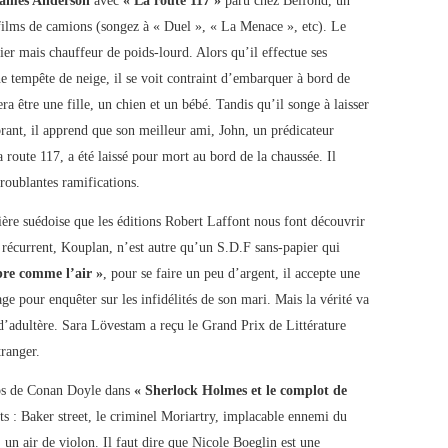
ames Anderson
avec
« La route 117 »
paru chez Belfond, un
films de camions (songez à « Duel », « La Menace », etc). Le
cier mais chauffeur de poids-lourd. Alors qu’il effectue ses
ne tempête de neige, il se voit contraint d’embarquer à bord de
ra être une fille, un chien et un bébé. Tandis qu’il songe à laisser
rant, il apprend que son meilleur ami, John, un prédicateur
a route 117, a été laissé pour mort au bord de la chaussée. Il
troublantes ramifications.
cière suédoise que les éditions Robert Laffont nous font découvrir
 récurrent, Kouplan, n’est autre qu’un S.D.F sans-papier qui
bre comme l’air »
, pour se faire un peu d’argent, il accepte une
e pour enquêter sur les infidélités de son mari. Mais la vérité va
d’adultère. Sara Lövestam a reçu le Grand Prix de Littérature
tranger.
éros de Conan Doyle dans
« Sherlock Holmes et le complot de
nts : Baker street, le criminel Moriartry, implacable ennemi du
 un air de violon. Il faut dire que Nicole Boeglin est une