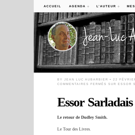
ACCUEIL
AGENDA
L’AUTEUR
MES
BY
JEAN LUC AUBARBIER
• 22 FÉVRIE
COMMENTAIRES FERMÉS
SUR ESSOR S
Essor Sarladais
Le retour de Dudley Smith.
Le Tour des Livres.