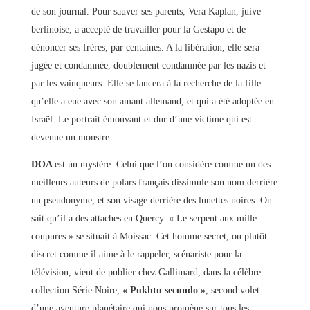
de son journal. Pour sauver ses parents, Vera Kaplan, juive
berlinoise, a accepté de travailler pour la Gestapo et de
dénoncer ses frères, par centaines. A la libération, elle sera
jugée et condamnée, doublement condamnée par les nazis et
par les vainqueurs. Elle se lancera à la recherche de la fille
qu’elle a eue avec son amant allemand, et qui a été adoptée en
Israël. Le portrait émouvant et dur d’une victime qui est
devenue un monstre.
DOA
est un mystère. Celui que l’on considère comme un des
meilleurs auteurs de polars français dissimule son nom derrière
un pseudonyme, et son visage derrière des lunettes noires. On
sait qu’il a des attaches en Quercy. « Le serpent aux mille
coupures » se situait à Moissac. Cet homme secret, ou plutôt
discret comme il aime à le rappeler, scénariste pour la
télévision, vient de publier chez Gallimard, dans la célèbre
collection Série Noire,
« Pukhtu secundo »
, second volet
d’une aventure planétaire qui nous promène sur tous les