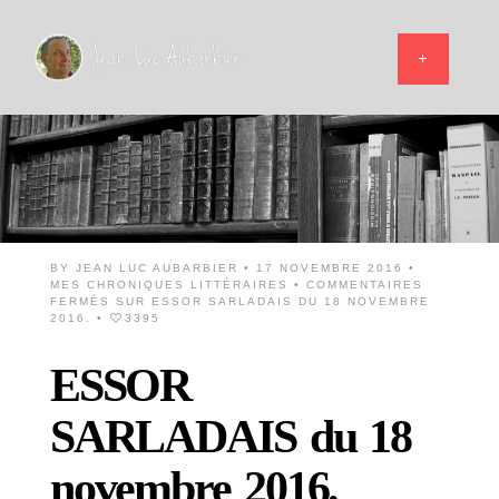
BY
JEAN LUC AUBARBIER
• 17 NOVEMBRE 2016 •
MES CHRONIQUES LITTÉRAIRES
•
COMMENTAIRES
FERMÉS
SUR ESSOR SARLADAIS DU 18 NOVEMBRE
2016.
•
3395
ESSOR
SARLADAIS du 18
novembre 2016.