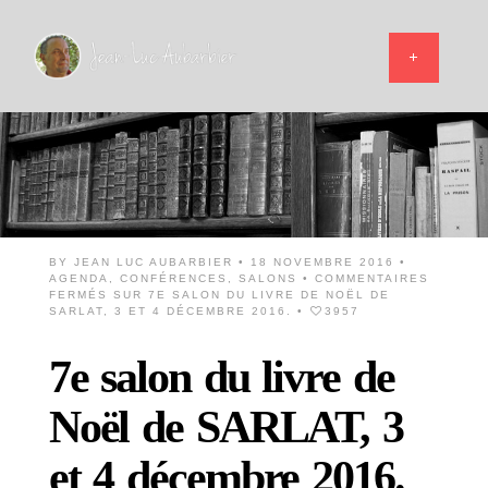
BY
JEAN LUC AUBARBIER
• 18 NOVEMBRE 2016 •
AGENDA
,
CONFÉRENCES
,
SALONS
•
COMMENTAIRES
FERMÉS
SUR 7E SALON DU LIVRE DE NOËL DE
SARLAT, 3 ET 4 DÉCEMBRE 2016.
•
3957
7e salon du livre de
Noël de SARLAT, 3
et 4 décembre 2016.