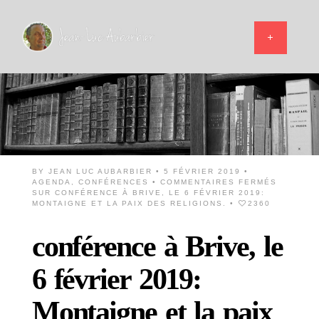
BY
JEAN LUC AUBARBIER
• 5 FÉVRIER 2019 •
AGENDA
,
CONFÉRENCES
•
COMMENTAIRES FERMÉS
SUR CONFÉRENCE À BRIVE, LE 6 FÉVRIER 2019:
MONTAIGNE ET LA PAIX DES RELIGIONS.
•
2360
conférence à Brive, le
6 février 2019:
Montaigne et la paix