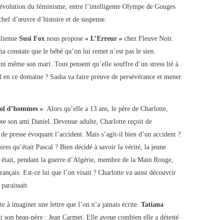
’évolution du féminisme, entre l’intelligente Olympe de Gouges
hef d’œuvre d’histoire et de suspense.
alienne
Susi Fox
nous propose
« L’Erreur »
chez Fleuve Noir.
 constate que le bébé qu’on lui remet n’est pas le sien.
, ni même son mari. Tous pensent qu’elle souffre d’un stress lié à
il en ce domaine ? Sasha va faire preuve de persévérance et mener
ol d’hommes »
. Alors qu’elle a 13 ans, le père de Charlotte,
lote son ami Daniel. Devenue adulte, Charlotte reçoit de
de presse évoquant l’accident. Mais s’agit-il bien d’un accident ?
res qu’était Pascal ? Bien décidé à savoir la vérité, la jeune
 était, pendant la guerre d’Algérie, membre de la Main Rouge,
rançais. Est-ce lui que l’on visait ? Charlotte va aussi découvrir
 paraissait.
te à imaginer une lettre que l’on n’a jamais écrite.
Tatiana
ut son beau-père : Jean Carmet. Elle avoue combien elle a détesté