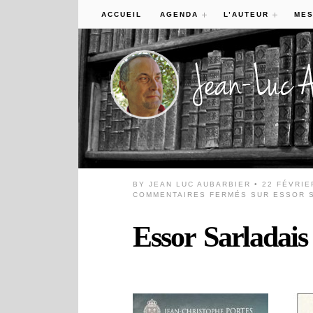
ACCUEIL
AGENDA
L’AUTEUR
MES
BY
JEAN LUC AUBARBIER
• 22 FÉVRIE
COMMENTAIRES FERMÉS
SUR ESSOR S
Essor Sarladais