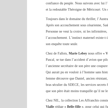
confiance du peuple. Nous suivons avec lui l
et la redoutable Théroigne de Méricourt. Un c
Toujours dans le domaine du thriller, l’Austr
Après son accouchement sous césarienne, Sasha
Personne ne veut la croire, ni les infirmières
l’accouchement. L’instinct maternel existe-t-
son enquête toute seule.
Chez de Fallois,
Marie Lebey
nous offre
« V
Pascal, se tue dans l’accident d’avion que pi
l’ancienne secrétaire de son père une coupure 
Qui aurait pu en vouloir à l’homme sans histoi
femme découvre que Daniel, ancien résistant,
bras séculier du SDECE, les services secrets f
que son père était moins tranquille qu’il ne le
Chez NIL, la collection Les Affranchis consis
Vialle
rédige
« Belle-fille »
, pour celui qui f