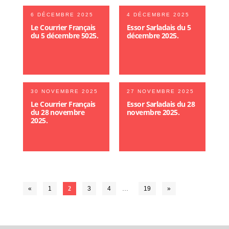
6 DÉCEMBRE 2025
4 DÉCEMBRE 2025
Le Courrier Français
Essor Sarladais du 5
du 5 décembre 5025.
décembre 2025.
30 NOVEMBRE 2025
27 NOVEMBRE 2025
Le Courrier Français
Essor Sarladais du 28
du 28 novembre
novembre 2025.
2025.
«
1
2
3
4
…
19
»