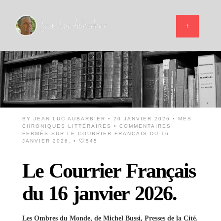
BY
JEAN LUC AUBARBIER
• 20 JANVIER 2026 •
MES
CHRONIQUES LITTÉRAIRES
•
COMMENTAIRES
FERMÉS
SUR LE COURRIER FRANÇAIS DU 16
JANVIER 2026.
•
545
Le Courrier Français
du 16 janvier 2026.
Les Ombres du Monde, de Michel Bussi, Presses de la Cité.