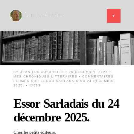
BY
JEAN LUC AUBARBIER
• 26 DÉCEMBRE 2025 •
MES CHRONIQUES LITTÉRAIRES
•
COMMENTAIRES
FERMÉS
SUR ESSOR SARLADAIS DU 24 DÉCEMBRE
2025.
•
633
Essor Sarladais du 24
décembre 2025.
Chez les petits éditeurs.