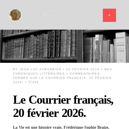
BY
JEAN LUC AUBARBIER
• 20 FÉVRIER 2026 •
MES
CHRONIQUES LITTÉRAIRES
•
COMMENTAIRES
FERMÉS
SUR LE COURRIER FRANÇAIS, 20 FÉVRIER
2026.
•
396
Le Courrier français,
20 février 2026.
La Vie est une histoire vraie, Frédérique-Sophie Braize,