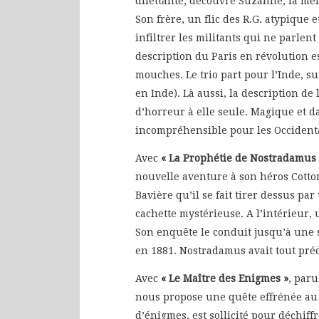
dilettante, découvre Suzanne, la me
Son frère, un flic des R.G. atypique
infiltrer les militants qui ne parlent 
description du Paris en révolution 
mouches. Le trio part pour l’Inde, su
en Inde). Là aussi, la description de
d’horreur à elle seule. Magique et d
incompréhensible pour les Occident
Avec
« La Prophétie de Nostradamus
nouvelle aventure à son héros Cotto
Bavière qu’il se fait tirer dessus p
cachette mystérieuse. A l’intérieur
Son enquête le conduit jusqu’à une s
en 1881. Nostradamus avait tout préd
Avec
« Le Maître des Enigmes »
, paru
nous propose une quête effrénée au 
d’énigmes, est sollicité pour déchiff