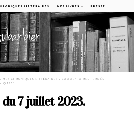
CHRONIQUES LITTÉRAIRES
MES LIVRES
PRESSE
 •
MES CHRONIQUES LITTÉRAIRES
•
COMMENTAIRES FERMÉS
•
1201
du 7 juillet 2023.