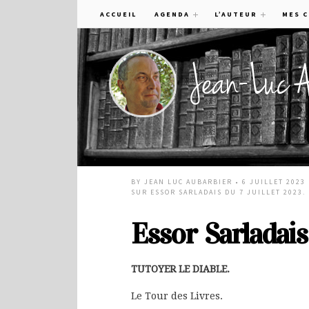
ACCUEIL
AGENDA
L’AUTEUR
MES 
BY
JEAN LUC AUBARBIER
• 6 JUILLET 2023
SUR ESSOR SARLADAIS DU 7 JUILLET 2023.
Essor Sarladais 
TUTOYER LE DIABLE.
Le Tour des Livres.