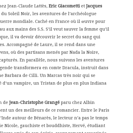
hez Jean-Claude Lattès,
Eric Giacometti
et
Jacques
du Soleil Noir, les aventures de l’archéologue
guerre mondiale. Caché en France où il œuvre pour
au aux mains des S.S. S’il veut sauver la femme qu’il
que, il va devoir découvrir le secret du sang qui
es. Accompagné de Laure, il se rend dans une
ens, où des partisans menés par Nada la Noire,
apturés. En parallèle, nous suivons les aventures
légende transformera en comte Dracula, instruit dans
e Barbara de Cilli. Un Marcas très noir qui se
té d’un vampire, un Tristan de plus en plus Indiana
an de
Jean-Christophe Grangé
paru chez Albin
ent un des meilleurs de ce romancier. Entre le Paris
 l’Inde autour de Bénarès, le lecteur n’a pas le temps
lie Nicole, gauchiste et bouddhiste, Hervé, étudiant