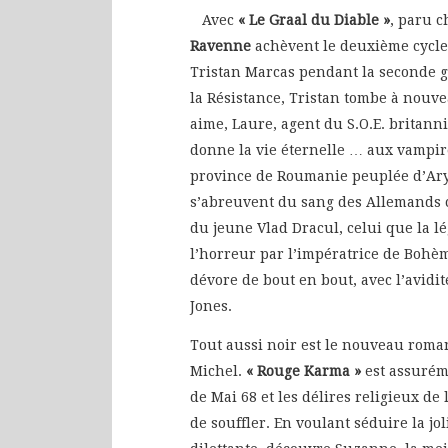
Avec
« Le Graal du Diable »
, paru c
Ravenne
achèvent le deuxième cycle 
Tristan Marcas pendant la seconde 
la Résistance, Tristan tombe à nouve
aime, Laure, agent du S.O.E. britanni
donne la vie éternelle … aux vampir
province de Roumanie peuplée d’Ary
s’abreuvent du sang des Allemands c
du jeune Vlad Dracul, celui que la 
l’horreur par l’impératrice de Bohèm
dévore de bout en bout, avec l’avidi
Jones.
Tout aussi noir est le nouveau rom
Michel.
« Rouge Karma »
est assurém
de Mai 68 et les délires religieux de
de souffler. En voulant séduire la jo