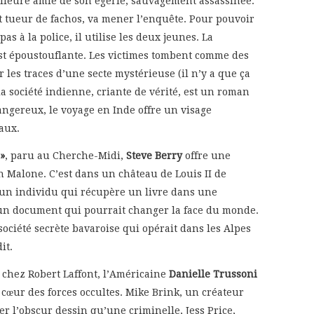
illeure amie de son égérie, sauvagement assassinée.
 et tueur de fachos, va mener l’enquête. Pour pouvoir
pas à la police, il utilise les deux jeunes. La
est époustouflante. Les victimes tombent comme des
r les traces d’une secte mystérieuse (il n’y a que ça
 la société indienne, criante de vérité, est un roman
angereux, le voyage en Inde offre un visage
aux.
 »
, paru au Cherche-Midi,
Steve Berry
offre une
n Malone. C’est dans un château de Louis II de
ar un individu qui récupère un livre dans une
, un document qui pourrait changer la face du monde.
ociété secrète bavaroise qui opérait dans les Alpes
it.
 chez Robert Laffont, l’Américaine
Danielle Trussoni
cœur des forces occultes. Mike Brink, un créateur
rer l’obscur dessin qu’une criminelle, Jess Price,