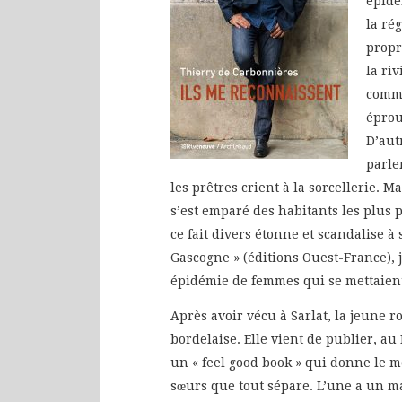
épidé
la ré
propr
la ri
comme
éprou
D’aut
parle
les prêtres crient à la sorcellerie. Ma
s’est emparé des habitants les plus 
ce fait divers étonne et scandalise 
Gascogne » (éditions Ouest-France), 
épidémie de femmes qui se mettaient
Après avoir vécu à Sarlat, la jeune 
bordelaise. Elle vient de publier, au
un « feel good book » qui donne le mo
sœurs que tout sépare. L’une a un ma