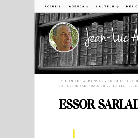
ACCUEIL
AGENDA
L’AUTEUR
MES 
BY
JEAN LUC AUBARBIER
• 20 JUILLET 201
SUR ESSOR SARLADAIS DU 20 JUILLET 2018
ESSOR SARLADAI