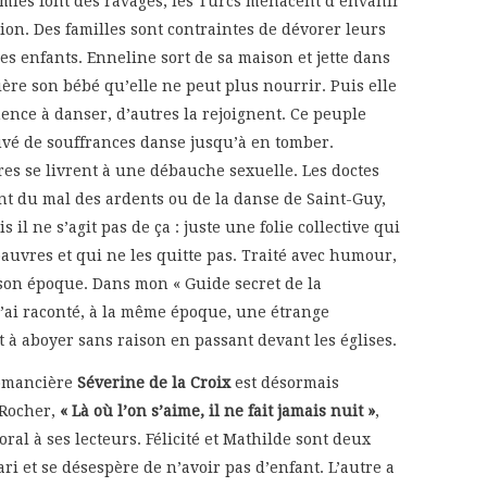
mies font des ravages, les Turcs menacent d’envahir
gion. Des familles sont contraintes de dévorer leurs
es enfants. Enneline sort de sa maison et jette dans
vière son bébé qu’elle ne peut plus nourrir. Puis elle
nce à danser, d’autres la rejoignent. Ce peuple
vé de souffrances danse jusqu’à en tomber.
res se livrent à une débauche sexuelle. Les doctes
nt du mal des ardents ou de la danse de Saint-Guy,
is il ne s’agit pas de ça : juste une folie collective qui
pauvres et qui ne les quitte pas. Traité avec humour,
à son époque. Dans mon « Guide secret de la
j’ai raconté, à la même époque, une étrange
 à aboyer sans raison en passant devant les églises.
romancière
Séverine de la Croix
est désormais
 Rocher,
« Là où l’on s’aime, il ne fait jamais nuit »
,
ral à ses lecteurs. Félicité et Mathilde sont deux
ri et se désespère de n’avoir pas d’enfant. L’autre a