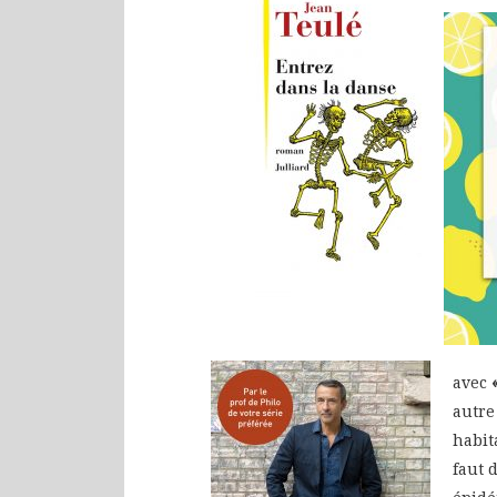
avec
autre
habit
faut 