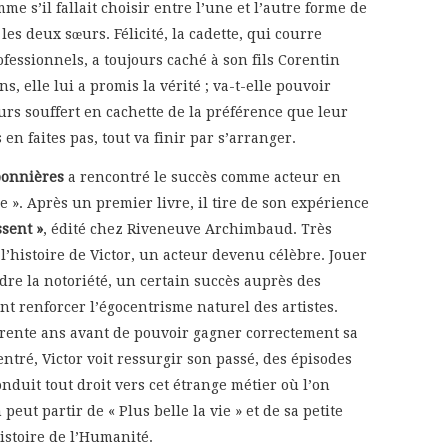
e s’il fallait choisir entre l’une et l’autre forme de
es deux sœurs. Félicité, la cadette, qui courre
essionnels, a toujours caché à son fils Corentin
ns, elle lui a promis la vérité ; va-t-elle pouvoir
urs souffert en cachette de la préférence que leur
n faites pas, tout va finir par s’arranger.
bonnières
a rencontré le succès comme acteur en
ie ». Après un premier livre, il tire de son expérience
ssent »
, édité chez Riveneuve Archimbaud. Très
’histoire de Victor, un acteur devenu célèbre. Jouer
re la notoriété, un certain succès auprès des
nt renforcer l’égocentrisme naturel des artistes.
rente ans avant de pouvoir gagner correctement sa
ntré, Victor voit ressurgir son passé, des épisodes
nduit tout droit vers cet étrange métier où l’on
peut partir de « Plus belle la vie » et de sa petite
istoire de l’Humanité.