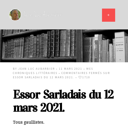
BY
JEAN LUC AUBARBIER
• 11 MARS 2021 •
MES
CHRONIQUES LITTÉRAIRES
•
COMMENTAIRES FERMÉS
SUR
ESSOR SARLADAIS DU 12 MARS 2021.
•
1710
Essor Sarladais du 12
mars 2021.
Tous gaullistes.